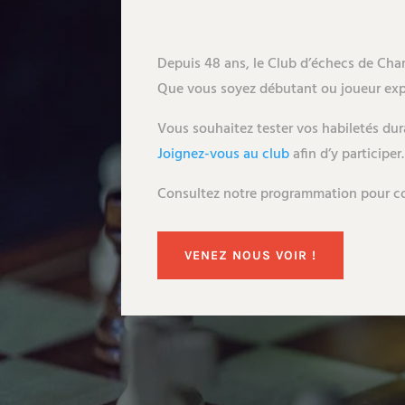
Depuis 48 ans, le Club d’échecs de Chamb
Que vous soyez débutant ou joueur exp
Vous souhaitez tester vos habiletés dura
Joignez-vous au club
afin d’y participer.
Consultez notre programmation pour conn
VENEZ NOUS VOIR !