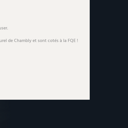
ser.
turel de Chambly et sont cotés à la FQE !