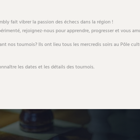
ly fait vibrer la passion des échecs dans la région !
érimenté, rejoignez-nous pour apprendre, progresser et vous amu
nt nos tournois? Ils ont lieu tous les mercredis soirs au Pôle cul
aître les dates et les détails des tournois.