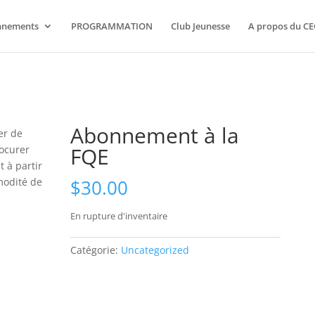
nnements
PROGRAMMATION
Club Jeunesse
A propos du CE
Abonnement à la
er de
FQE
rocurer
 à partir
$
30.00
modité de
En rupture d'inventaire
Catégorie:
Uncategorized