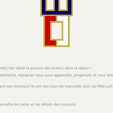
ly fait vibrer la passion des échecs dans la région !
érimenté, rejoignez-nous pour apprendre, progresser et vous amu
nt nos tournois? Ils ont lieu tous les mercredis soirs au Pôle cul
aître les dates et les détails des tournois.