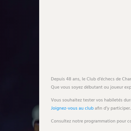
Depuis 48 ans, le Club d’échecs de Chamb
Que vous soyez débutant ou joueur exp
Vous souhaitez tester vos habiletés dura
Joignez-vous au club
afin d’y participer.
Consultez notre programmation pour conn