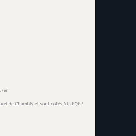
ser.
turel de Chambly et sont cotés à la FQE !