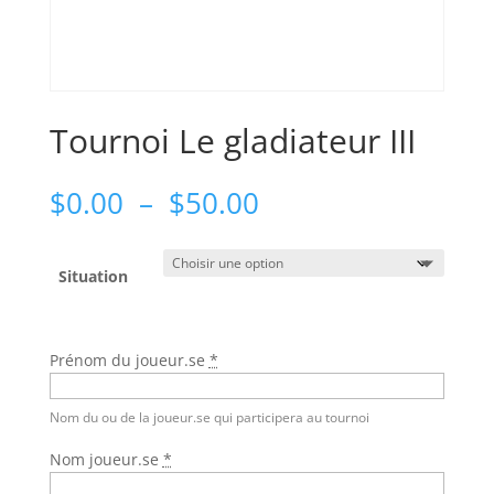
Tournoi Le gladiateur III
Plage
$
0.00
–
$
50.00
de
prix :
$0.00
Situation
à
$50.00
Prénom du joueur.se
*
Nom du ou de la joueur.se qui participera au tournoi
Nom joueur.se
*