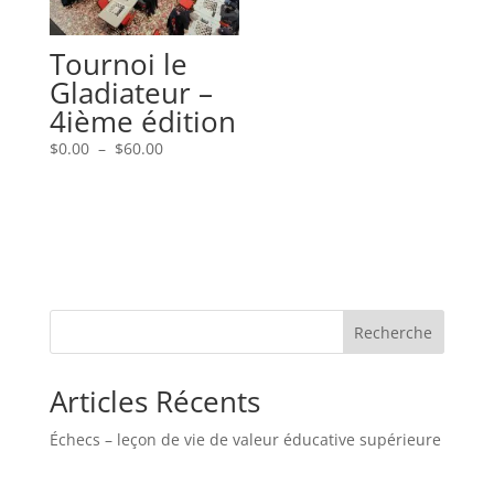
Tournoi le
Gladiateur –
4ième édition
Plage
$
0.00
–
$
60.00
de
prix :
$0.00
à
$60.00
Recherche
Articles Récents
Échecs – leçon de vie de valeur éducative supérieure