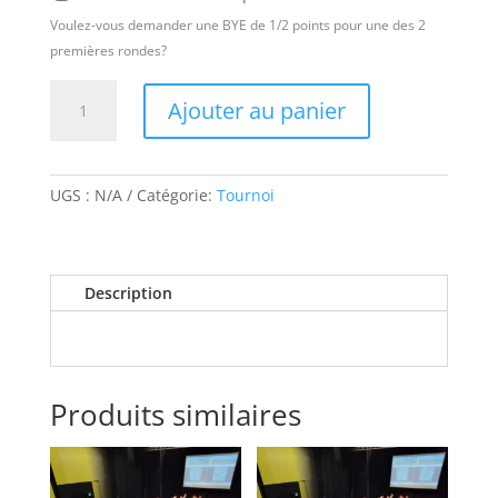
Voulez-vous demander une BYE de 1/2 points pour une des 2
premières rondes?
quantité
Ajouter au panier
de
Tournoi
Le
gladiateur
UGS :
N/A
Catégorie:
Tournoi
III
Description
Produits similaires