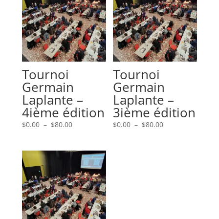
Tournoi
Tournoi
Germain
Germain
Laplante –
Laplante –
4ième édition
3ième édition
Plage
Plage
$
0.00
–
$
80.00
$
0.00
–
$
80.00
de
de
prix :
prix :
$0.00
$0.00
à
à
$80.00
$80.00