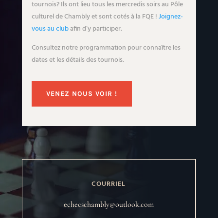
tournois? Ils ont lieu tous les mercredis soirs au Pôle
culturel de Chambly et sont cotés à la FQE !
Joignez-
vous au club
afin d’y participer.
Consultez notre programmation pour connaître les
dates et les détails des tournois.
VENEZ NOUS VOIR !
COURRIEL
echecschambly@outlook.com