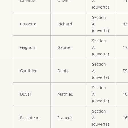
Lalonde
Olivier
A
11
(ouverte)
Section
Cossette
Richard
A
43
(ouverte)
Section
Gagnon
Gabriel
A
17
(ouverte)
Section
Gauthier
Denis
A
55
(ouverte)
Section
Duval
Mathieu
A
10
(ouverte)
Section
Parenteau
François
A
16
(ouverte)