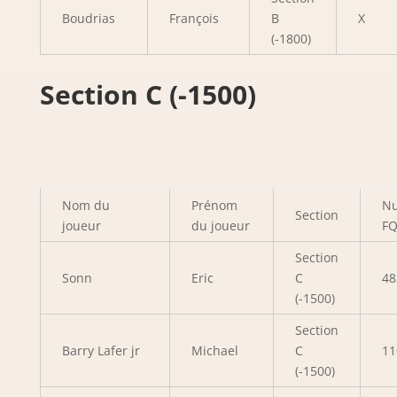
Boudrias
François
B
X
(-1800)
Section C (-1500)
Nom du
Prénom
N
Section
joueur
du joueur
F
Section
Sonn
Eric
C
48
(-1500)
Section
Barry Lafer jr
Michael
C
11
(-1500)