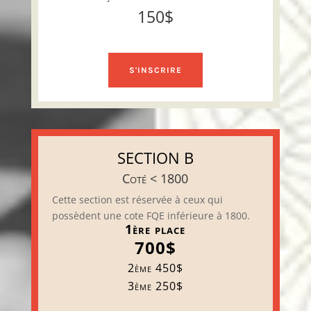
150$
S'INSCRIRE
SECTION B
Coté < 1800
Cette section est réservée à ceux qui
possèdent une cote FQE inférieure à 1800.
1ère place
700$
2ème 450$
3ème 250$