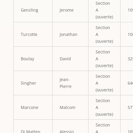
Section
Genzling
Jerome
A
10
(ouverte)
Section
Turcotte
Jonathan
A
10
(ouverte)
Section
Boulay
David
A
32
(ouverte)
Section
Jean-
Singher
A
64
Pierre
(ouverte)
Section
Marcone
Malcom
A
57
(ouverte)
Section
Di Matteo
Alessio
A
10