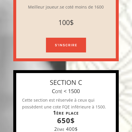
Meilleur joueur.se coté moins de 1600
100$
S'INSCRIRE
SECTION C
Coté < 1500
Cette section est réservée à ceux qui
possèdent une cote FQE inférieure à 1500.
1ère place
650$
2ème 400$