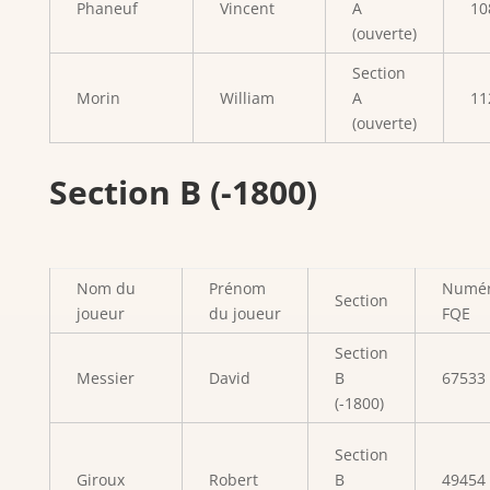
Phaneuf
Vincent
A
10
(ouverte)
Section
Morin
William
A
11
(ouverte)
Section B (-1800)
Nom du
Prénom
Numé
Section
joueur
du joueur
FQE
Section
Messier
David
B
67533
(-1800)
Section
Giroux
Robert
B
49454