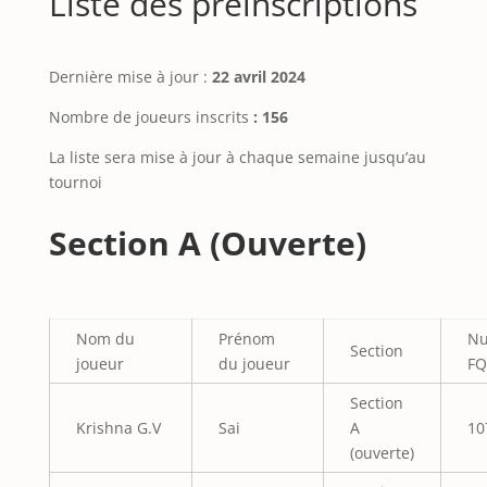
Liste des préinscriptions
Dernière mise à jour :
22 avril 2024
Nombre de joueurs inscrits
: 156
La liste sera mise à jour à chaque semaine jusqu’au
tournoi
Section A (Ouverte)
Nom du
Prénom
N
Section
joueur
du joueur
FQ
Section
Krishna G.V
Sai
A
10
(ouverte)