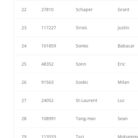
22
27810
Schaper
Grant
23
117227
Sirois
Justin
24
101859
Sonko
Babacar
25
48352
Sonn
Eric
26
91563
Soskic
Milan
27
24052
St-Laurent
Luc
28
108991
Tang-Han
Sean
29
113533
Tazi
Mohamm