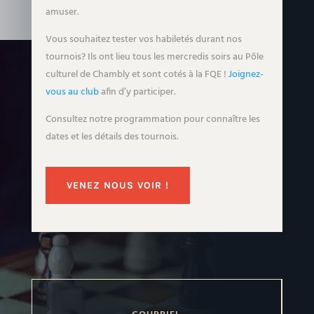
amuser.
Vous souhaitez tester vos habiletés durant nos
tournois? Ils ont lieu tous les mercredis soirs au Pôle
culturel de Chambly et sont cotés à la FQE !
Joignez-
vous au club
afin d’y participer.
Consultez notre programmation pour connaître les
dates et les détails des tournois.
VENEZ NOUS VOIR !