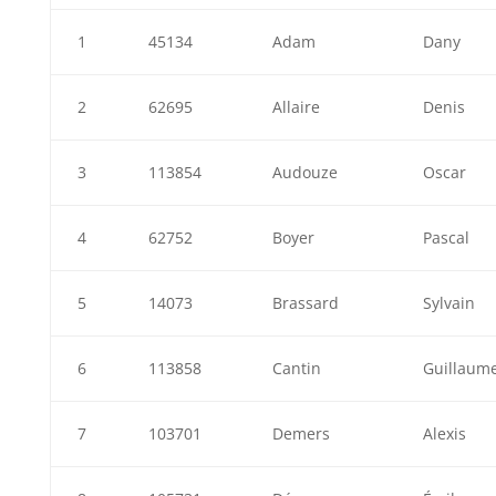
1
45134
Adam
Dany
2
62695
Allaire
Denis
3
113854
Audouze
Oscar
4
62752
Boyer
Pascal
5
14073
Brassard
Sylvain
6
113858
Cantin
Guillaum
7
103701
Demers
Alexis