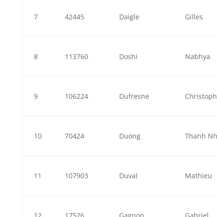
7
42445
Daigle
Gilles
8
113760
Doshi
Nabhya
9
106224
Dufresne
Christop
10
70424
Duong
Thanh N
11
107903
Duval
Mathieu
12
17526
Gagnon
Gabriel