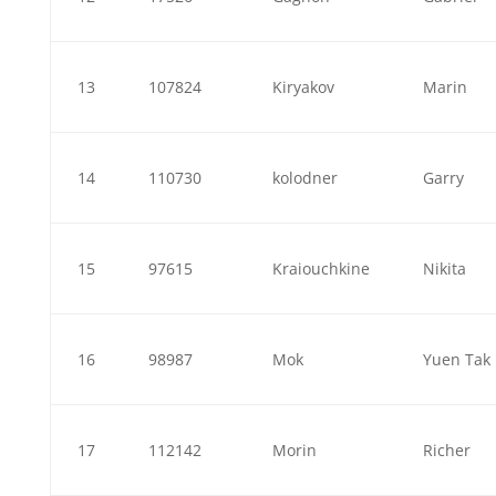
13
107824
Kiryakov
Marin
14
110730
kolodner
Garry
15
97615
Kraiouchkine
Nikita
16
98987
Mok
Yuen Tak
17
112142
Morin
Richer