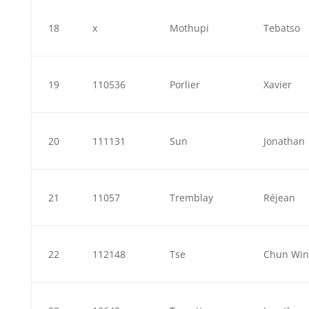
18
x
Mothupi
Tebatso
19
110536
Porlier
Xavier
20
111131
Sun
Jonathan
21
11057
Tremblay
Réjean
22
112148
Tse
Chun Win