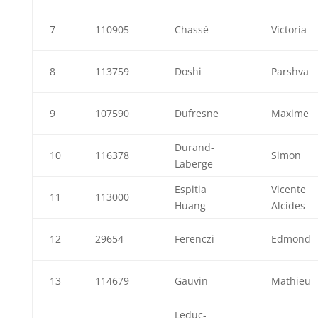
7
110905
Chassé
Victoria
8
113759
Doshi
Parshva
9
107590
Dufresne
Maxime
Durand-
10
116378
Simon
Laberge
Espitia
Vicente
11
113000
Huang
Alcides
12
29654
Ferenczi
Edmond
13
114679
Gauvin
Mathieu
Leduc-