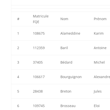
Matricule
#
Nom
Prénom
FQE
1
108675
Alameddine
Karim
2
112359
Baril
Antoine
3
37405
Bédard
Michel
4
106617
Bourguignon
Alexandr
5
28438
Breton
Jules
6
109745
Brosseau
Eloi