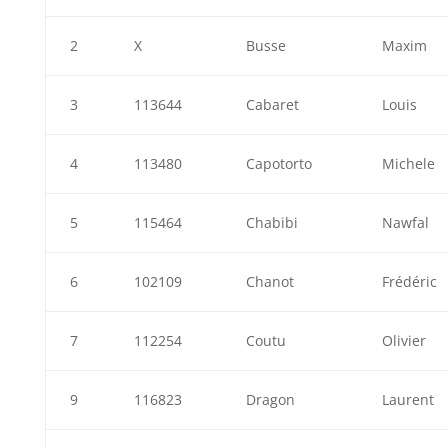
2
X
Busse
Maxim
3
113644
Cabaret
Louis
4
113480
Capotorto
Michele
5
115464
Chabibi
Nawfal
6
102109
Chanot
Frédéric
7
112254
Coutu
Olivier
9
116823
Dragon
Laurent