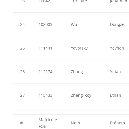
23
10642
Turcotte
Jonathan
24
108003
Wu
Dongze
25
111441
Yavorskyi
Yevhen
26
112174
Zhang
Yitian
27
115433
Zheng-Roy
Ethan
Matricule
#
Nom
Prénom
FQE