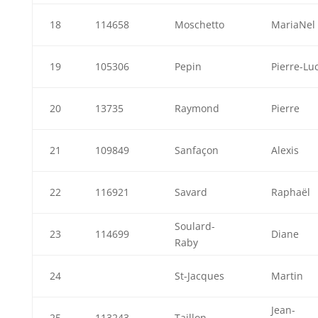
18
114658
Moschetto
MariaNel
19
105306
Pepin
Pierre-Lu
20
13735
Raymond
Pierre
21
109849
Sanfaçon
Alexis
22
116921
Savard
Raphaël
Soulard-
23
114699
Diane
Raby
24
St-Jacques
Martin
Jean-
25
113243
Taillon