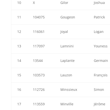
10
X
Gilor
Joshua
11
104075
Gougeon
Patrick
12
116061
Joyal
Logan
13
117097
Lamnini
Youness
14
13544
Laplante
Germain
15
103573
Lauzon
François
16
112726
Minssieux
Simon
17
113559
Minville
Jérôme