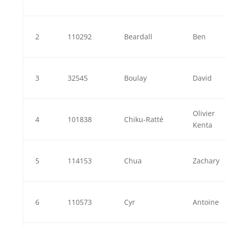
2
110292
Beardall
Ben
3
32545
Boulay
David
Olivier
4
101838
Chiku-Ratté
Kenta
5
114153
Chua
Zachary
6
110573
Cyr
Antoine