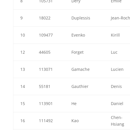
8
105731
Déry
Émile
9
18022
Duplessis
Jean-Roc
10
109477
Evenko
Kirill
12
44605
Forget
Luc
13
113071
Gamache
Lucien
14
55181
Gauthier
Denis
15
113901
He
Daniel
Chen-
16
111492
Kao
Hsiang