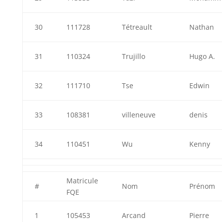
30
111728
Tétreault
Nathan
31
110324
Trujillo
Hugo A.
32
111710
Tse
Edwin
33
108381
villeneuve
denis
34
110451
Wu
Kenny
Matricule
#
Nom
Prénom
FQE
1
105453
Arcand
Pierre