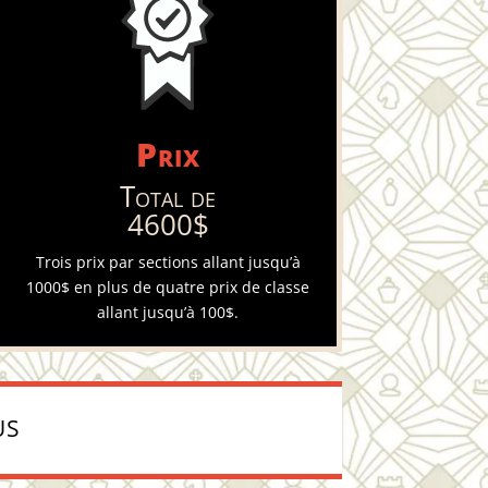
Prix
Total de
4600$
Trois prix par sections allant jusqu’à
1000$ en plus de quatre prix de classe
allant jusqu’à 100$.
us