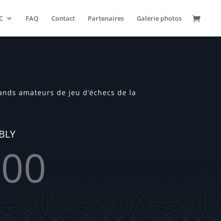
C
FAQ
Contact
Partenaires
Galerie photos
rands amateurs de jeu d’échecs de la
BLY
00
Second(s)