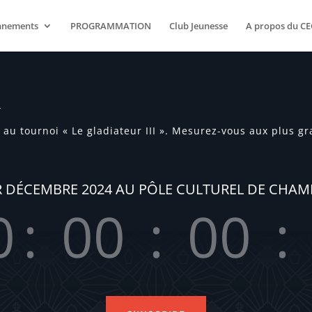
nnements
PROGRAMMATION
Club Jeunesse
A propos du CE
Y
au tournoi « Le gladiateur III ». Mesurez-vous aux plus g
R DÉCEMBRE 2024 AU PÔLE CULTUREL DE CHAM
0
:
00
:
00
:
Hour(s)
Minute(s)