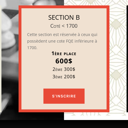
SECTION B
Coté < 1700
Cette section est réservée à ceux qui
possèdent une cote FQE inférieure à
1700.
1ère place
600$
2ème 300$
3ème 200$
S'INSCRIRE