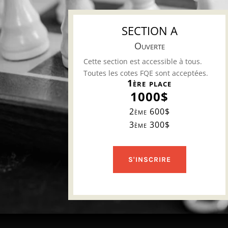
SECTION A
Ouverte
Cette section est accessible à tous.
Toutes les cotes FQE sont acceptées.
1ère place
1000$
2ème 600$
3ème 300$
S'INSCRIRE