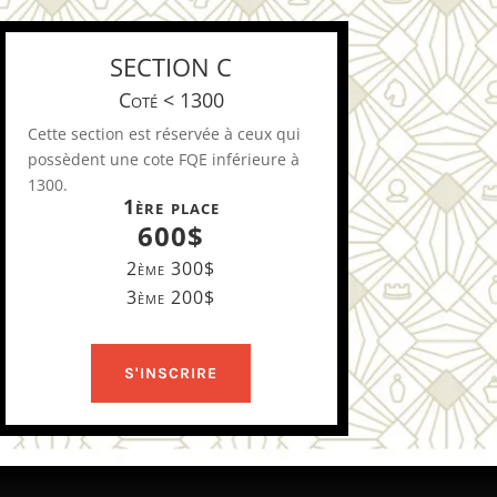
SECTION C
Coté < 1300
Cette section est réservée à ceux qui
possèdent une cote FQE inférieure à
1300.
1ère place
600$
2ème 300$
3ème 200$
S'INSCRIRE