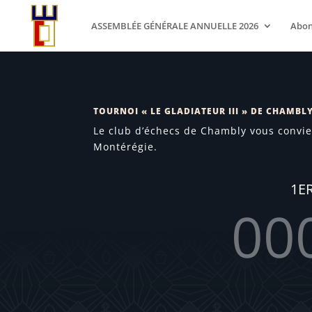
ASSEMBLÉE GÉNÉRALE ANNUELLE 2026
Abo
TOURNOI « LE GLADIATEUR III » DE CHAMBL
Le club d’échecs de Chambly vous convie 
Montérégie.
1E
00
Day(s)